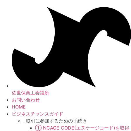
コ
ン
テ
ン
ツ
に
ス
キ
ッ
プ
佐世保商工会議所
お問い合わせ
HOME
ビジネスチャンスガイド
Ⅰ 取引に参加するための手続き
① NCAGE CODE(エヌケージコード)を取得