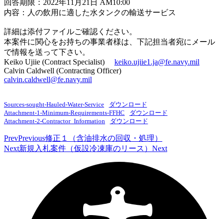
回答期限：2022年11月21日 AM10:00
内容：人の飲用に適した水タンクの輸送サービス
詳細は添付ファイルご確認ください。
本案件に関心をお持ちの事業者様は、下記担当者宛にメール
で情報を送って下さい。
Keiko Ujiie (Contract Specialist)
keiko.ujiie1.ja@fe.navy.mil
Calvin Caldwell (Contracting Officer)
calvin.caldwell@fe.navy.mil
Sources-sought-Hauled-Water-Service
ダウンロード
Attachment-1-Minimum-Requirements-FFHC
ダウンロード
Attachment-2-Contractor_Information
ダウンロード
Prev
Previous
修正１（含油排水の回収・処理）
Next
新規入札案件（仮設冷凍庫のリース）
Next