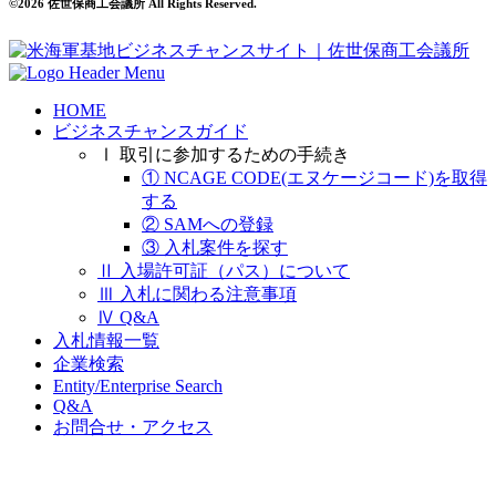
©2026 佐世保商工会議所 All Rights Reserved.
HOME
ビジネスチャンスガイド
Ⅰ 取引に参加するための手続き
① NCAGE CODE(エヌケージコード)を取得
する
② SAMへの登録
③ 入札案件を探す
Ⅱ 入場許可証（パス）について
Ⅲ 入札に関わる注意事項
Ⅳ Q&A
入札情報一覧
企業検索
Entity/Enterprise Search
Q&A
お問合せ・アクセス