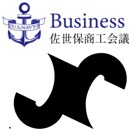
コ
ン
テ
ン
ツ
に
ス
キ
ッ
プ