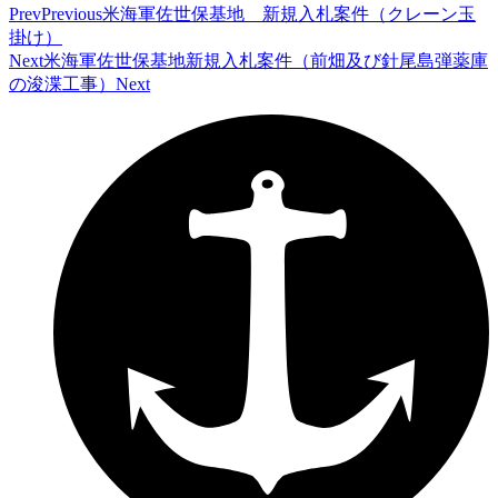
Prev
Previous
米海軍佐世保基地 新規入札案件（クレーン玉
掛け）
Next
米海軍佐世保基地新規入札案件（前畑及び針尾島弾薬庫
の浚渫工事）
Next