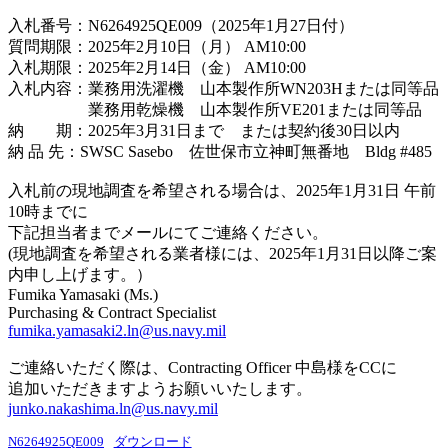
入札番号：N6264925QE009（2025年1月27日付）
質問期限：2025年2月10日（月） AM10:00
入札期限：2025年2月14日（金） AM10:00
入札内容：業務用洗濯機 山本製作所WN203Hまたは同等品
業務用乾燥機 山本製作所VE201または同等品
納 期：2025年3月31日まで または契約後30日以内
納 品 先：SWSC Sasebo 佐世保市立神町無番地 Bldg #485
入札前の現地調査を希望される場合は、2025年1月31日 午前
10時までに
下記担当者までメールにてご連絡ください。
(現地調査を希望される業者様には、2025年1月31日以降ご案
内申し上げます。）
Fumika Yamasaki (Ms.)
Purchasing & Contract Specialist
fumika.yamasaki2.ln@us.navy.mil
ご連絡いただく際は、Contracting Officer 中島様をCCに
追加いただきますようお願いいたします。
junko.nakashima.ln@us.navy.mil
N6264925QE009
ダウンロード