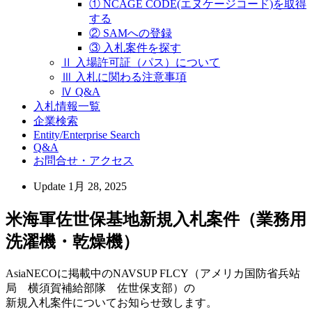
① NCAGE CODE(エヌケージコード)を取得
する
② SAMへの登録
③ 入札案件を探す
Ⅱ 入場許可証（パス）について
Ⅲ 入札に関わる注意事項
Ⅳ Q&A
入札情報一覧
企業検索
Entity/Enterprise Search
Q&A
お問合せ・アクセス
Update
1月 28, 2025
米海軍佐世保基地新規入札案件（業務用
洗濯機・乾燥機）
AsiaNECOに掲載中のNAVSUP FLCY（アメリカ国防省兵站
局 横須賀補給部隊 佐世保支部）の
新規入札案件についてお知らせ致します。