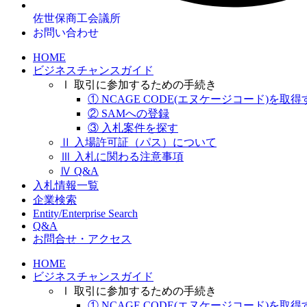
佐世保商工会議所
お問い合わせ
HOME
ビジネスチャンスガイド
Ⅰ 取引に参加するための手続き
① NCAGE CODE(エヌケージコード)を取得
② SAMへの登録
③ 入札案件を探す
Ⅱ 入場許可証（パス）について
Ⅲ 入札に関わる注意事項
Ⅳ Q&A
入札情報一覧
企業検索
Entity/Enterprise Search
Q&A
お問合せ・アクセス
HOME
ビジネスチャンスガイド
Ⅰ 取引に参加するための手続き
① NCAGE CODE(エヌケージコード)を取得