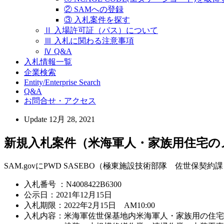
② SAMへの登録
③ 入札案件を探す
Ⅱ 入場許可証（パス）について
Ⅲ 入札に関わる注意事項
Ⅳ Q&A
入札情報一覧
企業検索
Entity/Enterprise Search
Q&A
お問合せ・アクセス
Update
12月 28, 2021
新規入札案件（米海軍人・家族用住宅の
SAM.govにPWD SASEBO（極東施設技術部隊 佐世保
入札番号 ：N4008422B6300
公示日：2021年12月15日
入札期限：2022年2月15日 AM10:00
入札内容：米海軍佐世保基地内米海軍人・家族用の住宅