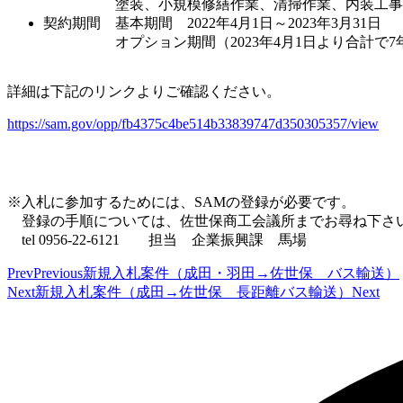
塗装、小規模修繕作業、清掃作業、内装工事、空
契約期間 基本期間 2022年4月1日～2023年3月31日
オプション期間（2023年4月1日より合計で7
詳細は下記のリンクよりご確認ください。
https://sam.gov/o
pp/fb4375c4be514b33839747d350305357/view
※入札に参加するためには、SAMの登録が必要です。
登録の手順については、佐世保商工会議所までお尋ね下さ
tel 0956-22-6121 担当 企業振興課 馬場
Prev
Previous
新規入札案件（成田・羽田→佐世保 バス輸送）
Next
新規入札案件（成田→佐世保 長距離バス輸送）
Next