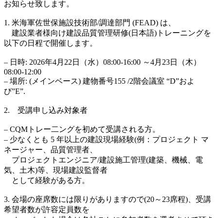
お知らせ致します。
1. 米海軍佐世保施設技術部/調達部門 (FEAD) は、
建設業者様向け建設品質管理研修(日本語)トレーニングを
以下の日程で開催します。
– 日時: 2026年4月22日（水）08:00-16:00 ～4月23日（木）
08:00-12:00
– 場所: (メインベース) 建物番号155 /2階会議室 “D”およ
び”E”.
2. 受講申し込み対象者
– CQMトレー二ングを初めて受講される方。
– 少なくとも 5 年以上の建設現場経験(例：プロジェクト マ
ネージャー、品質管理者、
プロジェクトエンジニア/建設施工管理(建築、機械、電
気、土木)等、現場建設監督者
として経験がある方。
3. 会場の座席数には限りがありますので(20～23席程)、受講
希望者数が許容定員数を