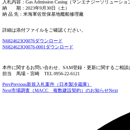
入札内容：Gas Admission Casing（マンエナジーソリューシ
納 期：2023年9月30日（土）
納 品 先：米海軍佐世保基地艦船修理廠
詳細は添付ファイルをご確認ください。
N6824623Q0076
ダウンロード
N6824623Q0076-0001
ダウンロード
本件に関するお問い合わせ、SAM登録・更新に関するご相談
担当 馬場・宮崎 TEL 0956-22-6121
Prev
Previous
新規入札案件（日本製冷蔵庫）
Next
市場調査（MACC 複数建設契約）のお知らせ
Next