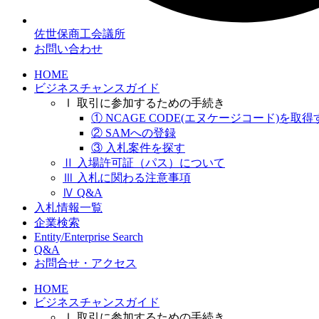
佐世保商工会議所
お問い合わせ
HOME
ビジネスチャンスガイド
Ⅰ 取引に参加するための手続き
① NCAGE CODE(エヌケージコード)を取得
② SAMへの登録
③ 入札案件を探す
Ⅱ 入場許可証（パス）について
Ⅲ 入札に関わる注意事項
Ⅳ Q&A
入札情報一覧
企業検索
Entity/Enterprise Search
Q&A
お問合せ・アクセス
HOME
ビジネスチャンスガイド
Ⅰ 取引に参加するための手続き