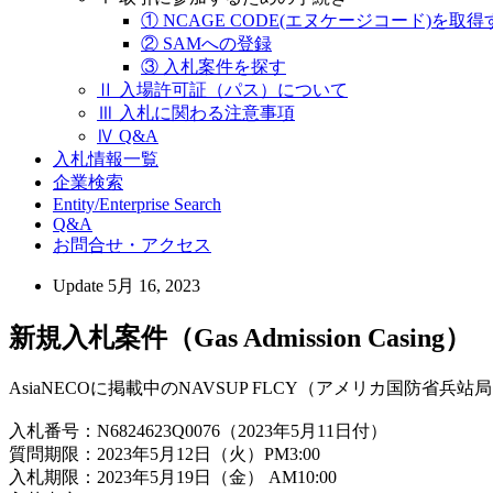
① NCAGE CODE(エヌケージコード)を取得
② SAMへの登録
③ 入札案件を探す
Ⅱ 入場許可証（パス）について
Ⅲ 入札に関わる注意事項
Ⅳ Q&A
入札情報一覧
企業検索
Entity/Enterprise Search
Q&A
お問合せ・アクセス
Update
5月 16, 2023
新規入札案件（Gas Admission Casing）
AsiaNECOに掲載中のNAVSUP FLCY（アメリカ国
入札番号：N6824623Q0076（2023年5月11日付）
質問期限：2023年5月12日（火）PM3:00
入札期限：2023年5月19日（金） AM10:00