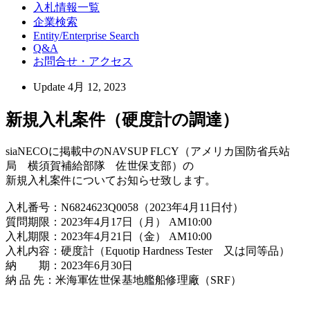
入札情報一覧
企業検索
Entity/Enterprise Search
Q&A
お問合せ・アクセス
Update
4月 12, 2023
新規入札案件（硬度計の調達）
siaNECOに掲載中のNAVSUP FLCY（アメリカ国防省兵站
局 横須賀補給部隊 佐世保支部）の
新規入札案件についてお知らせ致します。
入札番号：N6824623Q0058（2023年4月11日付）
質問期限：2023年4月17日（月） AM10:00
入札期限：2023年4月21日（金） AM10:00
入札内容：硬度計（Equotip Hardness Tester 又は同等品）
納 期：2023年6月30日
納 品 先：米海軍佐世保基地艦船修理廠（SRF）