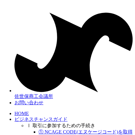
コ
ン
テ
ン
ツ
に
ス
キ
ッ
プ
佐世保商工会議所
お問い合わせ
HOME
ビジネスチャンスガイド
Ⅰ 取引に参加するための手続き
① NCAGE CODE(エヌケージコード)を取得