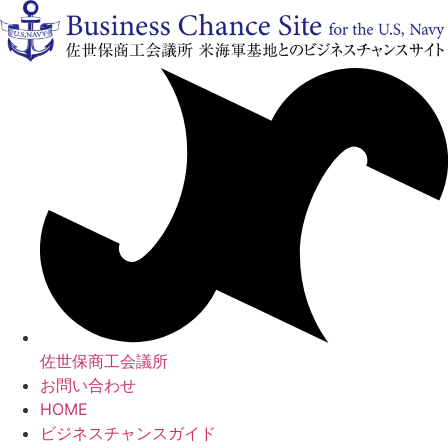
コ
ン
テ
ン
ツ
に
ス
キ
ッ
プ
佐世保商工会議所
お問い合わせ
HOME
ビジネスチャンスガイド