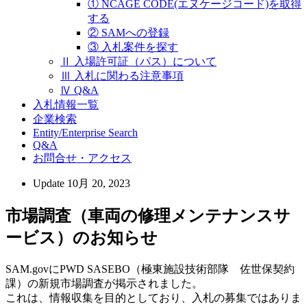
① NCAGE CODE(エヌケージコード)を取得
する
② SAMへの登録
③ 入札案件を探す
Ⅱ 入場許可証（パス）について
Ⅲ 入札に関わる注意事項
Ⅳ Q&A
入札情報一覧
企業検索
Entity/Enterprise Search
Q&A
お問合せ・アクセス
Update
10月 20, 2023
市場調査（車両の修理メンテナンスサ
ービス）のお知らせ
SAM.govにPWD SASEBO（極東施設技術部隊 佐世保契約
課）の新規市場調査が掲示されました。
これは、情報収集を目的としており、入札の募集ではありま