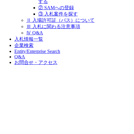
する
② SAMへの登録
③ 入札案件を探す
Ⅱ 入場許可証（パス）について
Ⅲ 入札に関わる注意事項
Ⅳ Q&A
入札情報一覧
企業検索
Entity/Enterprise Search
Q&A
お問合せ・アクセス