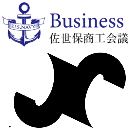
コ
ン
テ
ン
ツ
に
ス
キ
ッ
プ