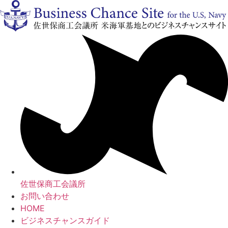
コ
ン
テ
ン
ツ
に
ス
キ
ッ
プ
佐世保商工会議所
お問い合わせ
HOME
ビジネスチャンスガイド