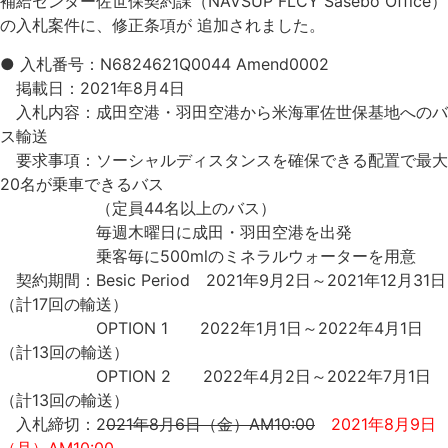
補給センター佐世保契約課（NAVSUP FLCY Sasebo Office）
の入札案件に、修正条項が 追加されました。
● 入札番号：N6824621Q0044 Amend0002
掲載日：2021年8月4日
入札内容：成田空港・羽田空港から米海軍佐世保基地へのバ
ス輸送
要求事項：ソーシャルディスタンスを確保できる配置で最大
20名が乗車できるバス
（定員44名以上のバス）
毎週木曜日に成田・羽田空港を出発
乗客毎に500mlのミネラルウォーターを用意
契約期間：Besic Period 2021年9月2日～2021年12月31日
（計17回の輸送）
OPTION 1 2022年1月1日～2022年4月1日
（計13回の輸送）
OPTION 2 2022年4月2日～2022年7月1日
（計13回の輸送）
入札締切：2
021年8月6日（金）AM10:00
2021年8月9日
（月）AM10:00