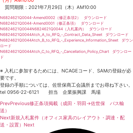
質問期限：2021年7月29日（木）AM10:00
N6824621Q0044-Amend0002（修正条項2）
ダウンロード
N6824621Q0044-Amend0001（修正条項）
ダウンロード
N6824621Q0044N6824621Q0044（入札案内）
ダウンロード
N6824621Q0044Atch_A_to_RFQ_-_Contract_Data_Sheet
ダウンロード
N6824621Q0044Atch_B_to_RFQ_-_Experience_Information_Sheet
ダウン
ロード
N6824621Q0044Atch_C_to_RFQ_-_Cancellation_Policy_Chart
ダウンロー
ド
※ 入札に参加するためには、NCAGEコード、SAMの登録が必
要です。
登録の手順については、佐世保商工会議所までお尋ね下さい。
tel 0956-22-6121 担当 企業振興課 馬場
Prev
Previous
修正条項掲載（成田・羽田→佐世保 バス輸
送）
Next
新規入札案件（オフィス家具のレイアウト・調達・配
送・設置）
Next