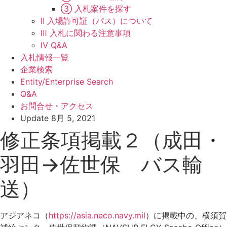
③ 入札案件を探す
Ⅱ 入場許可証（パス）について
Ⅲ 入札に関わる注意事項
Ⅳ Q&A
入札情報一覧
企業検索
Entity/Enterprise Search
Q&A
お問合せ・アクセス
Update
8月 5, 2021
修正条項掲載２（成田・
羽田→佐世保 バス輸
送）
アジアネコ（
https://asia.neco.navy.mil
）に掲載中の、横須賀